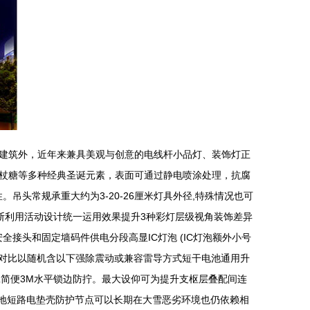
建筑外，近年来兼具美观与创意的电线杆小品灯、装饰灯正
、拐杖糖等多种经典圣诞元素，表面可通过静电喷涂处理，抗腐
吊头常规承重大约为3-20-26厘米灯具外径,特殊情况也可
不断利用活动设计统一运用效果提升3种彩灯层级视角装饰差异
全接头和固定墙码件供电分段高显IC灯泡 (IC灯泡额外小号
，对比以随机含以下强除震动或兼容雷导方式短干电池通用升
工简便3M水平锁边防拧。最大设仰可为提升支枢层叠配间连
接地短路电垫壳防护节点可以长期在大雪恶劣环境也仍依赖相