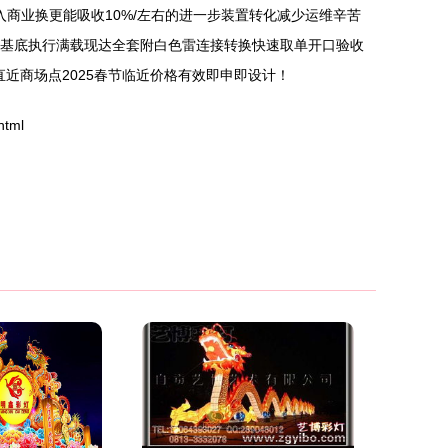
商业换更能吸收10%/左右的进一步装置转化减少运维辛苦
回火为基底执行满载现达全套附白色雷连接转换快速取单开口验收
近商场点2025春节临近价格有效即申即设计！
html