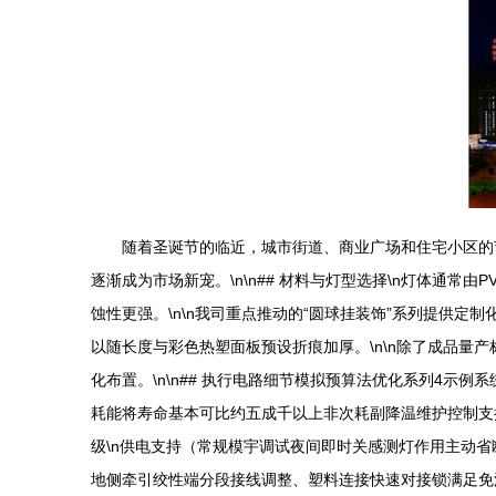
随着圣诞节的临近，城市街道、商业广场和住宅小区的
逐渐成为市场新宠。\n\n## 材料与灯型选择\n灯体通
蚀性更强。\n\n我司重点推动的“圆球挂装饰”系列提供定
以随长度与彩色热塑面板预设折痕加厚。\n\n除了成品量
化布置。\n\n## 执行电路细节模拟预算法优化系列4示例
耗能将寿命基本可比约五成千以上非次耗副降温维护控制支持
级\n供电支持（常规模宇调试夜间即时关感测灯作用主动
地侧牵引绞性端分段接线调整、塑料连接快速对接锁满足免