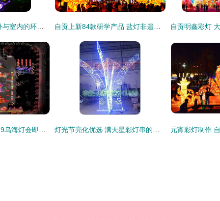
太阳能灯串 点亮户外与室内的环保之美——从生产到价格全解析
自贡上新84款研学产品 盐灯非遗与航空科创引领春假新热潮
火树银花不夜天 2019乌海灯会即将璀璨登场
灯光节亮化优选 满天星彩灯串的浪漫与卓越制造工艺