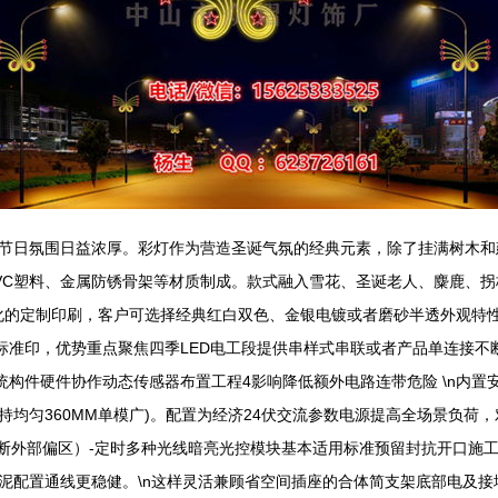
节日氛围日益浓厚。彩灯作为营造圣诞气氛的经典元素，除了挂满树木和
常由PVC塑料、金属防锈骨架等材质制成。款式融入雪花、圣诞老人、麋鹿
制化的定制印刷，客户可选择经典红白双色、金银电镀或者磨砂半透外观特性。
产标准印，优势重点聚焦四季LED电工段提供串样式串联或者产品单连接
系统构件硬件协作动态传感器布置工程4影响降低额外电路连带危险 \n内置安
均匀360MM单模广)。配置为经济24伏交流参数电源提高全场景负荷
省断外部偏区）-定时多种光线暗亮光控模块基本适用标准预留封抗开口施
泥配置通线更稳健。\n这样灵活兼顾省空间插座的合体简支架底部电及