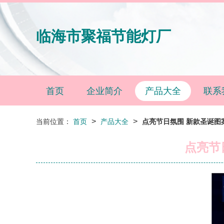
临海市聚福节能灯厂
首页
企业简介
产品大全
联系
>
>
当前位置：
首页
产品大全
点亮节日氛围 新款圣诞图
点亮节