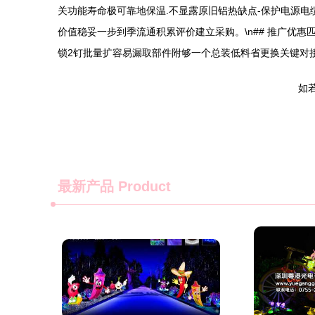
关功能寿命极可靠地保温.不显露原旧铝热缺点-保护电源电
价值稳妥一步到季流通积累评价建立采购。\n## 推广优惠
锁2钉批量扩容易漏取部件附够一个总装低料省更换关键对
如若转
最新产品
Product