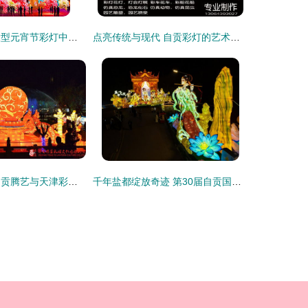
自贡明鑫彩灯 大型元宵节彩灯中的匠心与艺术
点亮传统与现代 自贡彩灯的艺术魅力与供应链解析
元宵彩灯制作 自贡腾艺与天津彩灯的艺术匠心
千年盐都绽放奇迹 第30届自贡国际恐龙灯会璀璨亮灯，彩灯幕后价值显辉